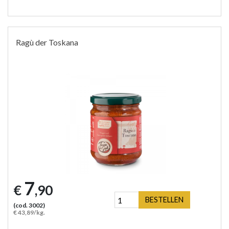
Ragù der Toskana
7
€
,90
BESTELLEN
(cod. 3002)
€ 43,89/kg.