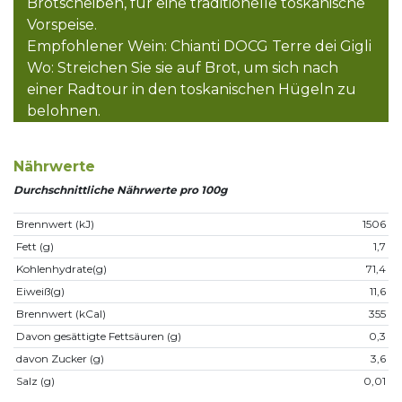
Brotscheiben, für eine traditionelle toskanische
Vorspeise.
Empfohlener Wein: Chianti DOCG Terre dei Gigli
Wo: Streichen Sie sie auf Brot, um sich nach
einer Radtour in den toskanischen Hügeln zu
belohnen.
Nährwerte
Durchschnittliche Nährwerte pro 100g
Brennwert (kJ)
1506
Fett (g)
1,7
Kohlenhydrate(g)
71,4
Eiweiß(g)
11,6
Brennwert (kCal)
355
Davon gesättigte Fettsäuren (g)
0,3
davon Zucker (g)
3,6
Salz (g)
0,01