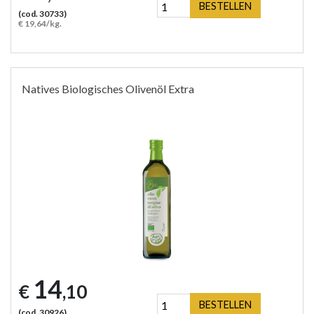
BESTELLEN
(cod. 30733)
€ 19,64/kg.
Natives Biologisches Olivenöl Extra
14
€
,10
BESTELLEN
(cod. 30926)