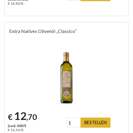
€ 18,80/lt.
Extra Natives Olivenöl „Classico”
12
€
,70
BESTELLEN
(cod. 3007)
€ 16,93/lt.