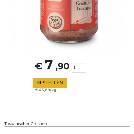
7
€
,90
BESTELLEN
€ 43,89/kg.
Toskanischer Crostino