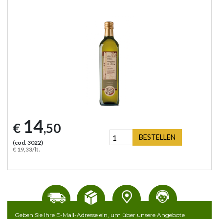
14
€
,50
BESTELLEN
(cod. 3022)
€ 19,33/lt.
Geben Sie Ihre E-Mail-Adresse ein, um über unsere Angebote