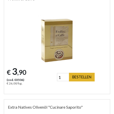
3
€
,90
BESTELLEN
(cod. 03506)
€ 26,00/kg.
Extra Natives Olivenöl "Cucinare Saporito"