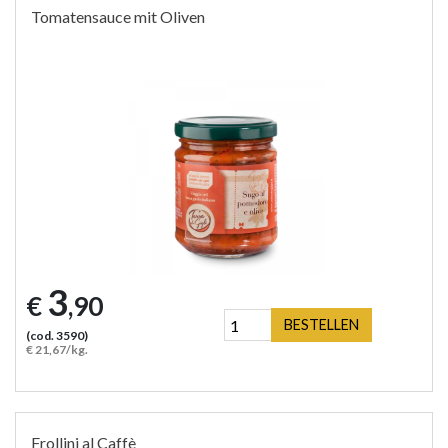
Tomatensauce mit Oliven
3
€
,90
BESTELLEN
(cod. 3590)
€ 21,67/kg.
Frollini al Caffè