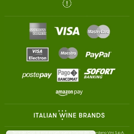
Terre dei Gigli ist eine eingetragene Marke der Giordano Vini S.p.A.