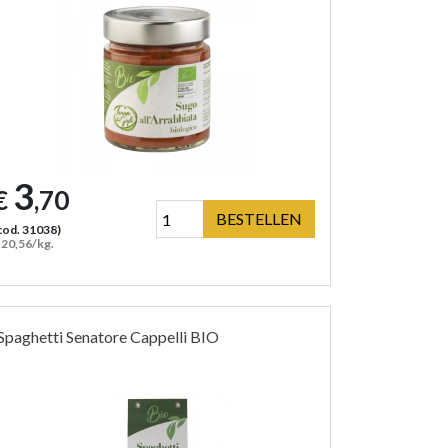
3
€
,70
BESTELLEN
cod. 31038)
 20,56/kg.
Spaghetti Senatore Cappelli BIO