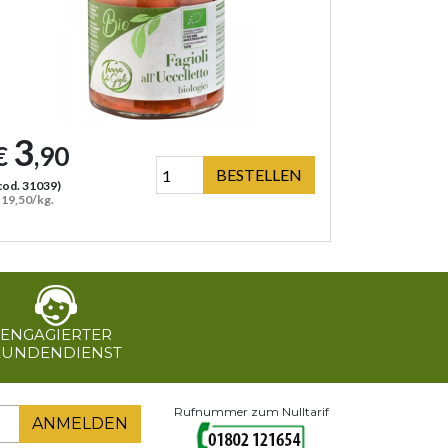
3
€
,90
BESTELLEN
cod. 31039)
 19,50/kg.
ENGAGIERTER
KUNDENDIENST
Rufnummer zum Nulltarif
ANMELDEN