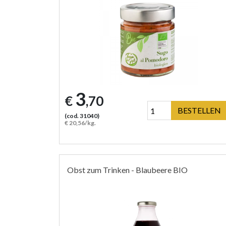
3
€
,70
BESTELLEN
(cod. 31040)
€ 20,56/kg.
Obst zum Trinken - Blaubeere BIO