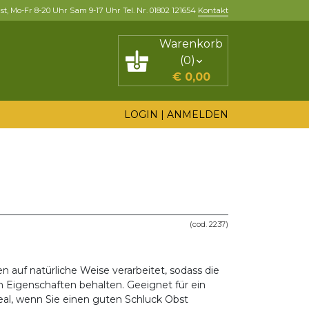
, Mo-Fr 8-20 Uhr Sam 9-17 Uhr Tel. Nr. 01802 121654
Kontakt
Warenkorb
(
0
)
€
0,00
LOGIN
|
ANMELDEN
(cod. 2237)
auf natürliche Weise verarbeitet, sodass die
n Eigenschaften behalten. Geeignet für ein
ideal, wenn Sie einen guten Schluck Obst