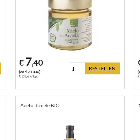
7
€
,40
BESTELLEN
(cod. 31036)
(
€ 24,67/kg.
€
Aceto di mele BIO