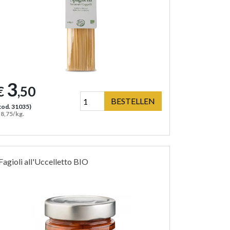
3
€
,50
BESTELLEN
cod. 31035)
 8,75/kg.
Fagioli all'Uccelletto BIO