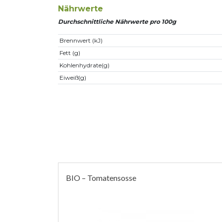
Nährwerte
Durchschnittliche Nährwerte pro 100g
Brennwert (kJ)
Fett (g)
Kohlenhydrate(g)
Eiweiß(g)
BIO – Tomatensosse