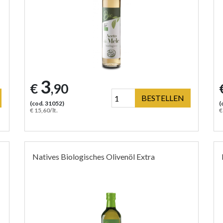
3
€
,90
BESTELLEN
(cod. 31052)
(
€ 15,60/lt.
€
Natives Biologisches Olivenöl Extra