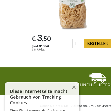
3
€
,50
BESTELLEN
(cod. 31034)
€ 8,75/kg.
SCHNELLE LIEFE
×
Diese Internetseite macht
Gebrauch von Tracking
Cookies
Geben Sie Ihre E-Mail-Adresse ein, um über unser
Diese Website verwendet Cookies von