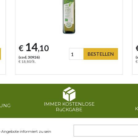
14
€
,10
BESTELLEN
(cod. 30926)
(
€ 18,80/lt.
€
IMMER KOSTENLOSE
RUNG
RüCKGABE
e Angebote informiert zu sein