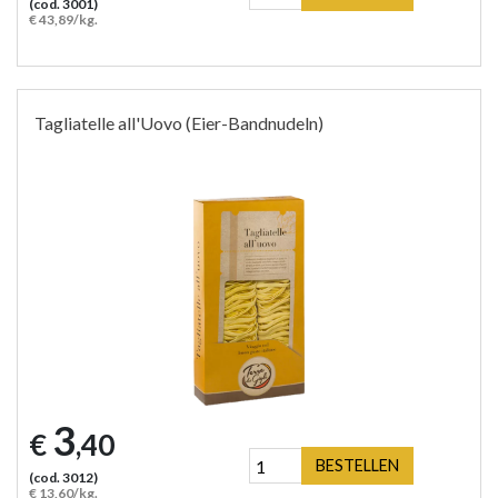
(cod. 3001)
€ 43,89/kg.
Tagliatelle all'Uovo (Eier-Bandnudeln)
3
€
,40
BESTELLEN
(cod. 3012)
€ 13,60/kg.