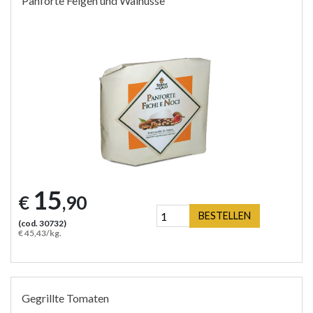
Panforte Feigen und Walnüsse
15
€
,90
BESTELLEN
(cod. 30732)
€ 45,43/kg.
Gegrillte Tomaten