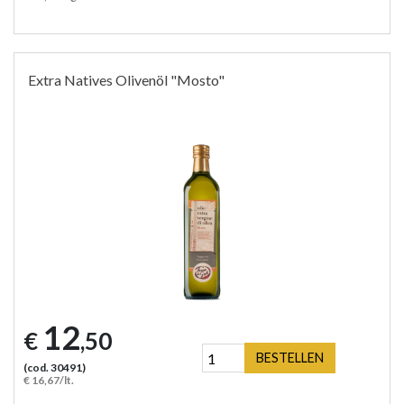
Extra Natives Olivenöl "Mosto"
12
€
,50
BESTELLEN
(cod. 30491)
€ 16,67/lt.