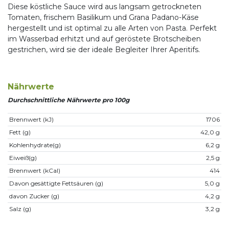
Diese köstliche Sauce wird aus langsam getrockneten
Tomaten, frischem Basilikum und Grana Padano-Käse
hergestellt und ist optimal zu alle Arten von Pasta. Perfekt
im Wasserbad erhitzt und auf geröstete Brotscheiben
gestrichen, wird sie der ideale Begleiter Ihrer Aperitifs.
Nährwerte
Durchschnittliche Nährwerte pro 100g
Brennwert (kJ)
1706
Fett (g)
42,0 g
Kohlenhydrate(g)
6,2 g
Eiweiß(g)
2,5 g
Brennwert (kCal)
414
Davon gesättigte Fettsäuren (g)
5,0 g
davon Zucker (g)
4,2 g
Salz (g)
3,2 g