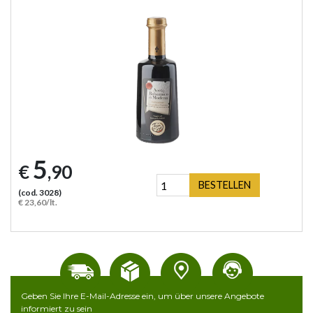
5
€
,90
BESTELLEN
(cod. 3028)
€ 23,60/lt.
Geben Sie Ihre E-Mail-Adresse ein, um über unsere Angebote
informiert zu sein