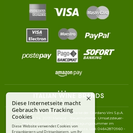
×
Diese Internetseite macht
Gebrauch von Tracking
Terre dei Gigli ist eine eingetragene Marke der Giordano Vini S.p.A.
Cookies
Viale Abruzzi 94, 20131 Mailand - Steuernummer, Umsatzsteuer-
Identifikationsnummer und Eintragungsnummer im
Diese Website verwendet Cookies von
Handelsregister von Mailand, Monza-Brianza, Lodi 04642870960 -
Erstanbietern und Drittanbietern, um Ihr