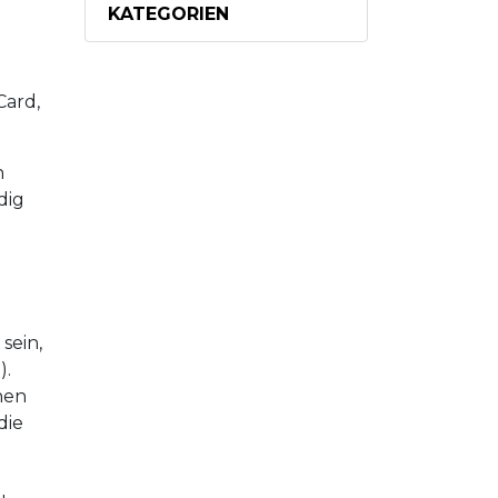
KATEGORIEN
Card,
n
dig
sein,
).
hen
die