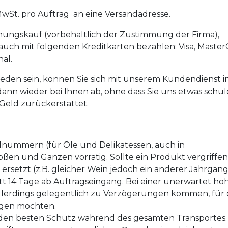
MwSt. pro Auftrag an eine Versandadresse.
nungskauf (vorbehaltlich der Zustimmung der Firma),
auch mit folgenden Kreditkarten bezahlen: Visa, Master
al.
ieden sein, können Sie sich mit unserem Kundendienst i
ann wieder bei Ihnen ab, ohne dass Sie uns etwas schul
eld zurückerstattet.
elnummern (für Öle und Delikatessen, auch in
en und Ganzen vorrätig. Sollte ein Produkt vergriffen 
 ersetzt (z.B. gleicher Wein jedoch ein anderer Jahrgang
itt 14 Tage ab Auftragseingang. Bei einer unerwartet ho
llerdings gelegentlich zu Verzögerungen kommen, für 
digen möchten.
 den besten Schutz während des gesamten Transportes.