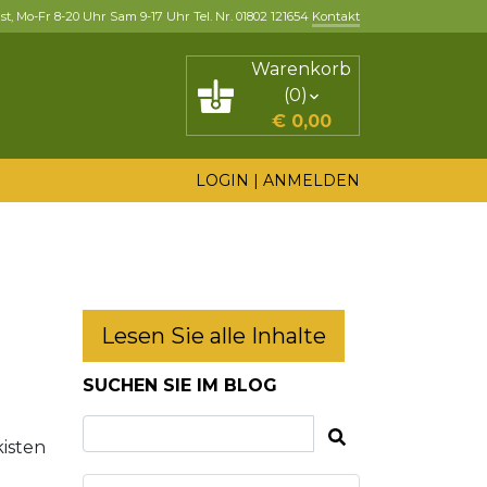
, Mo-Fr 8-20 Uhr Sam 9-17 Uhr Tel. Nr. 01802 121654
Kontakt
Warenkorb
(
0
)
€
0,00
LOGIN
|
ANMELDEN
Lesen Sie alle Inhalte
SUCHEN SIE IM BLOG
kisten