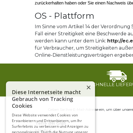
zurückerhalten haben oder Sie einen Nachweis üb
OS - Plattform
Im Sinne vom Artikel 14 der Verordnung 5
Fall einer Streitigkeit eine Beschwerde 
werden kann unter dem Link:
http://ec
für Verbraucher, um Streitigkeiten außer
Online-Dienstleistungsverträgen ergebe
SCHNELLE LIEFE
×
Diese Internetseite macht
Gebrauch von Tracking
Cookies
Geben Sie Ihre E-Mail-Adresse ein, um über unser
Diese Website verwendet Cookies von
Erstanbietern und Drittanbietern, um Ihr
Terre dei Gigli
Surferlebnis zu verbessern und Anzeigen zu
Manifest
personalisieren. Durch die Nutzung unserer