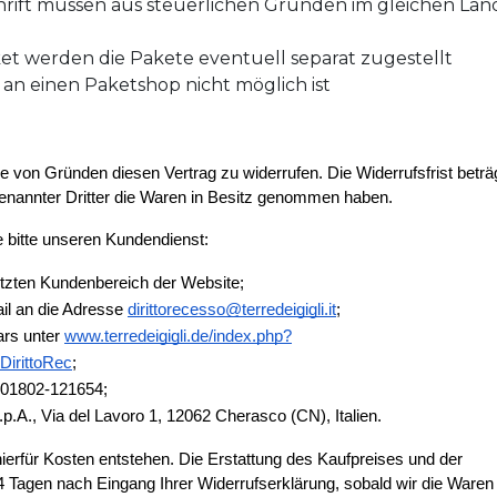
hrift müssen aus steuerlichen Gründen im gleichen Lan
ket werden die Pakete eventuell separat zugestellt
 an einen Paketshop nicht möglich ist
von Gründen diesen Vertrag zu widerrufen. Die Widerrufsfrist beträg
enannter Dritter die Waren in Besitz genommen haben.
 bitte unseren Kundendienst: 
hützten Kundenbereich der Website;
il an die Adresse 
dirittorecesso@terredeigigli.it
; 
rs unter 
www.terredeigigli.de/index.php?
DirittoRec
;  
 01802-121654;
 S.p.A., Via del Lavoro 1, 12062 Cherasco (CN), Italien.
ierfür Kosten entstehen. Die Erstattung des Kaufpreises und der 
14 Tagen nach Eingang Ihrer Widerrufserklärung, sobald wir die Waren 